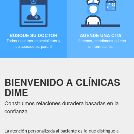
BUSQUE SU DOCTOR
AGENDE UNA CITA
Todos nuestros especialistas y
Llámenos, escribanos o lleno
colaboradores para ti
un formularios
MORE
MORE
BIENVENIDO A CLÍNICAS
DIME
Construimos relaciones duradera basadas en la
confianza.
La atención personalizada al paciente es lo que distingue a